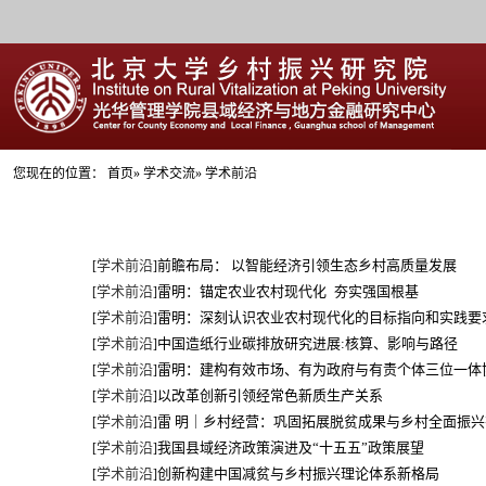
您现在的位置：
首页
»
学术交流
» 学术前沿
学术前沿
前瞻布局： 以智能经济引领生态乡村高质量发展
[
]
学术前沿
雷明：锚定农业农村现代化 夯实强国根基
[
]
学术前沿
雷明：深刻认识农业农村现代化的目标指向和实践要
[
]
学术前沿
中国造纸行业碳排放研究进展:核算、影响与路径
[
]
学术前沿
雷明：建构有效市场、有为政府与有责个体三位一体协
[
]
学术前沿
以改革创新引领经常色新质生产关系
[
]
学术前沿
雷 明｜乡村经营：巩固拓展脱贫成果与乡村全面振
[
]
学术前沿
我国县域经济政策演进及“十五五”政策展望
[
]
学术前沿
创新构建中国减贫与乡村振兴理论体系新格局
[
]