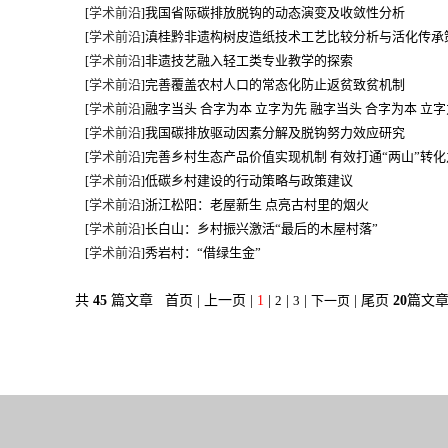
学术前沿
我国省际碳排放脱钩的动态演变及收敛性分析
[
]
学术前沿
滇桂黔非遗构树皮造纸技术工艺比较分析与活化传承
[
]
学术前沿
非遗技艺融入轻工类专业教学的探索
[
]
学术前沿
完善覆盖农村人口的常态化防止返贫致贫机制
[
]
学术前沿
融字当头 合字为本 立字为先 融字当头 合字为本 立
[
]
学术前沿
我国碳排放驱动因素分解及脱钩努力效应研究
[
]
学术前沿
完善乡村生态产品价值实现机制 有效打通“两山”转化
[
]
学术前沿
低碳乡村建设的行动策略与政策建议
[
]
学术前沿
浙江松阳：老屋新生 点亮古村里的烟火
[
]
学术前沿
长白山：乡村振兴激活“最后的木屋村落”
[
]
学术前沿
秀岩村：“借绿生金”
[
]
共
45
篇文章 首页 | 上一页 |
1
|
2
|
3
|
下一页
| 尾页
20
篇文章