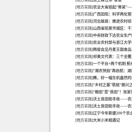
[
]
地方实践
农业大省挺起“脊梁”
[
]
地方实践
广西田阳：科学两化管
[
]
地方实践
河北磁县：推进农村综
[
]
地方实践
山西省阳泉市城区：千
[
]
地方实践
中央财政下达农业生产防
[
]
地方实践
农业农村部与浙江大学
[
]
地方实践
韩俊会见丹麦王国食品
[
]
地方实践
祁美文代表：三个全覆
[
]
地方实践
一个平台+两个机制 
[
]
地方实践
“湘农快拍”再启航：湖
[
]
地方实践
瞧，好一幅生机盎然的
[
]
地方实践
“乡村之基”筑就“振兴
[
]
地方实践
“粮田”变“良田”！张
[
]
地方实践
沃土良田助丰收——农
[
]
地方实践
沃土良田助丰收——农
[
]
地方实践
辽宁今年新建200个
[
]
地方实践
大米小米相遇记
[
]