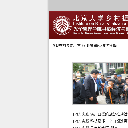
您现在的位置：
首页
»
政策解读
» 地方实践
地方实践
潢川县委统战部推动社
[
]
地方实践
科技赋能！辛口镇沙窝
[
]
地方实践
黑土粮仓添“智慧”