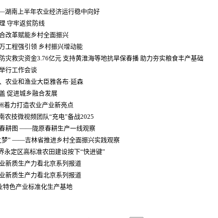
——湖南上半年农业经济运行稳中向好
理 守牢返贫防线
合改革赋能乡村全面振兴
万工程强引领 乡村振兴增动能
灾救灾资金3.76亿元 支持黄淮海等地抗旱保春播 助力夯实粮食丰产基础
举行工作会谈
、农业和渔业大臣雅各布·延森
盖 促进城乡融合发展
蓟州着力打造农业产业新亮点
南农技微视频团队“充电”备战2025
春耕图 ——陇原春耕生产一线观察
之梦” ——吉林省推进乡村全面振兴实践观察
家界永定区高标准农田建设按下“快进键”
业新质生产力看北京系列报道
业新质生产力看北京系列报道
农业特色产业标准化生产基地