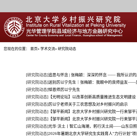
您现在的位置：
首页
»
学术交流
» 研究院动态
研究院动态
追思与怀念 | 张梅颖：深深的怀念 —— 我所认识
[
]
研究院动态
送别厉以宁先生｜张梅颖：我眼中的良师益友——
[
]
研究院动态
悼恩师厉以宁先生
[
]
研究院动态
【光明论坛】以改革创新高质量推进生态文明建设
[
]
研究院动态
厉以宁老师关于三农思想及对乡村振兴的启示
[
]
研究院动态
【邹平新闻】北京大学乡村振兴研究院一行来邹平
[
]
研究院动态
【邹平新闻】北京大学乡村振兴研究院一行来邹平
[
]
研究院动态
光华·沃土丨智汇山海潮，躬行沃土间——山东日
[
]
研究院动态
2026年暑期北京大学研究生实践育人“力行计划”
[
]