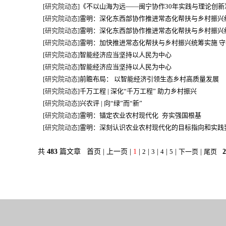
研究院动态
《不以山海为远——闽宁协作30年实践与理论创
[
]
研究院动态
雷明：深化东西部协作推进常态化帮扶与乡村振兴
[
]
研究院动态
雷明：深化东西部协作推进常态化帮扶与乡村振兴
[
]
研究院动态
雷明：加快推进常态化帮扶与乡村振兴统筹实施 
[
]
研究院动态
智能经济应当坚持以人民为中心
[
]
研究院动态
智能经济应当坚持以人民为中心
[
]
研究院动态
前瞻布局： 以智能经济引领生态乡村高质量发展
[
]
研究院动态
千万工程 | 深化“千万工程” 助力乡村振兴
[
]
研究院动态
兴农评 | 向“绿”而“新”
[
]
研究院动态
雷明：锚定农业农村现代化 夯实强国根基
[
]
研究院动态
雷明：深刻认识农业农村现代化的目标指向和实践
[
]
共
483
篇文章 首页 | 上一页 |
1
|
2
|
3
|
4
|
5
|
下一页
|
尾页