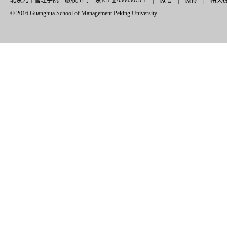
北京光华管理学院 版权所有 京ICP备05065075-1 |
微信
|
微博
|
相关
© 2016 Guanghua School of Management Peking University