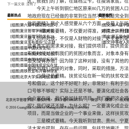
区，就我们的了解，在建档立卡，在摸清家底，在
下一篇文章: 没有了
今天上午听到铜仁地区原来
80几万的贫困人
最新热点
地政府现在已经做的非常到位当然不能说是完全到
最新推荐
做的更精？我个人感觉要从六个方面，也是上午听
[组图]第六届中国贫困地区可...
[图文]第八届中国
[组图]复旦管理学家圆桌谈 ...
一是对接要精，不仅要对得准，对得上，而且
[图文]中国乡村振
[组图]复旦管理学院发布20...
[图文]第五届中国
是人员的对接，不仅是人财物的对接，更主要的是
[组图]复旦发布首份"公正财...
[图文]中等收入阶
或者真实的需求来对接，我们提供项目，提供资金
[组图]首届中国扶贫论坛| ...
有些时候对接到我们的贫困对象而言，对象本身有
[组图]首届中国扶贫论坛召开...
[组图]首届中国扶贫论坛召开...
是又没有办法，因为除了这种对接，没有了其他的
[组图]首届中国扶贫论坛在甘...
要找到我们对接的对象，同时，采取的措施，方法
[组图]周铁农宣布开幕林铎发...
二是动员要精。扶贫论坛在新一轮的扶贫攻坚
[组图]北京大学贫困地区发展...
号和倡议，这个好不好呢？好，非常好！有利于引
口号够不够呢？实际上还是不够。要演化成社会各
企业家在说，我们参加扶贫项目，我们要把这个项
北京光华管理学院 版权所有 京ICP备05065075-1 |
微信
|
微博
|
相关
呢？我们说还不够。为什么呢？一定要演化成企业
© 2016 Guanghua School of Management Peking University
项目，而是当做企业的一个事业来做，这样扶贫攻
三是模式要精。今天我听到甘肃、贵州、宁夏
法大家也提到，存在一些问题，包括异地搬迁，现