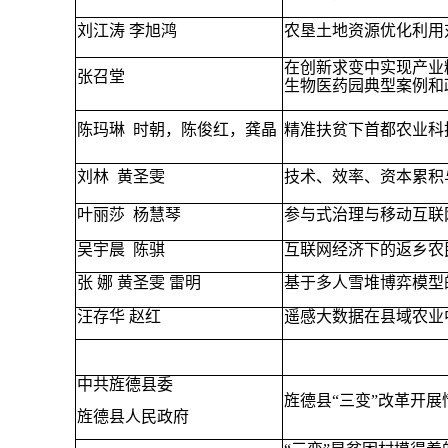
刘江涛 李旭鸿
农垦土地资源优化利用
在创新求变中实现产业
张召堂
生物医药园典型案例和
陈玛琳
时朝，陈俊红，龚晶
精准扶贫下首都农业科
刘林
黄圣雯
技术、效率、资本累积
叶丽莎
杨慧琴
参与式治理与移动互联
吴宇晨
陈骐
互联网经济下的返乡农
张 娜 黄圣雯 雷明
基于多人雪堆博弈模型
汪存华 赵红
遥感大数据在县域农业
中共旌德县委
旌德县“三变”改革开展
旌德县人民政府