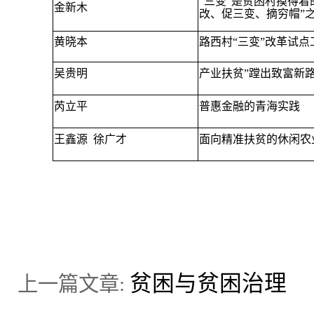
“
三变”是贫困村摸得着
金新木
改、促三变、摘穷帽”
黄晓本
路西村“三变”改革试点
吴贵明
产业扶贫”蹚出致富新
芮立平
普惠金融的青海实践
王鑫源
徐广才
面向精准扶贫的休闲农
贫困与贫困治理
上一篇文章: