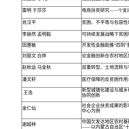
雷明 于莎莎
电商扶贫研究—
—
宁夏
肖汉平
贫困、不平等与包容性
李赫然 孟明毅
可持续发展战略下贫困
田惠敏
开发性金融助推“四到”
刘丽文 白烨
论金融创新在农村地区
赵秋运 马金秋
双重转型、土地流转与
潘文轩
医疗保障的反贫困作用
新型城镇化建设与城乡
王浩
协同创新
社会企业扶贫成果的影响
金仁仙
中心为例
中国欠发达地区农村基
谢超林
——以内蒙古自治区“