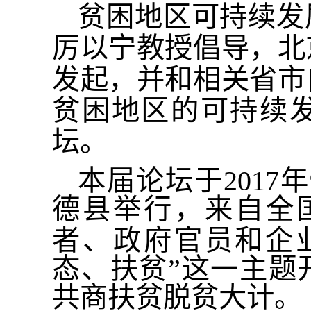
贫困地区可持续发
厉以宁教授倡导，北
发起，并和相关省市
贫困地区的可持续
坛。
本届论坛于201
7
年
德县举行
，
来自全
者、政府官员
和
企
态、扶贫
”
这一
主题
共商扶贫脱贫大计。