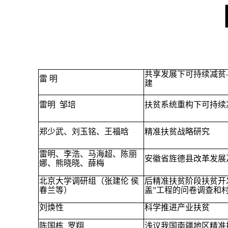
共享发展下可持续减贫
雷 明
建
雷明
邹培
扶贫系统重构下可持续
郑少武、刘玉铭、王福晗
精准扶贫战略研究
雷明、李浩、马海超、陈丽
安徽省旌德县改革发展
娜、熊晓晓、薛梅
北京大学调研组（张建伦 侯
后精准扶贫阶段扶贫开
春兰等）
盖”工程的问卷调查和
刘焕性
科学推进产业扶贫
陈国栋
罗翔
浅议我国南疆地区精准