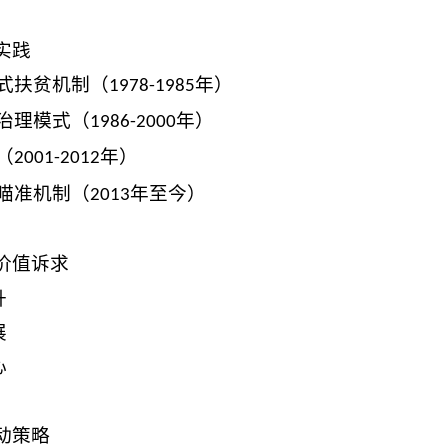
实践
式扶贫机制（
年）
1978-1985
治理模式（
年）
1986-2000
（
年）
2001-2012
瞄准机制（
年至今）
2013
价值诉求
升
展
心
动策略