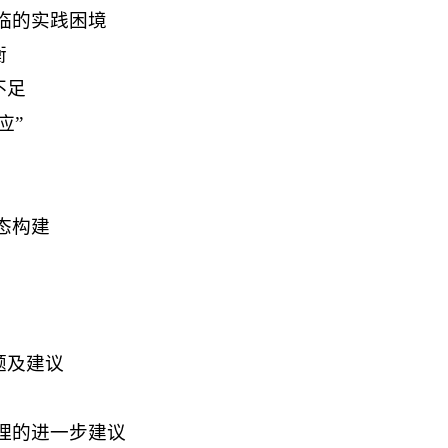
临的实践困境
衡
不足
应”
态构建
题及建议
理的进一步建议