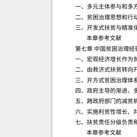
一、
多元主体参与和多
二、
贫困治理思想和行
三、
开发式扶贫与精准
本章参考文献
第七章 中国贫困治理经
一、
宏观经济增长作为
二、
由救济式扶贫转向
三、
开方式贫困治理体
四、
政府主导的渐进、
五、
跨政府部门的减贫
六、
实施利贫性增长、
七、
扶贫责任分级负责
本章参考文献