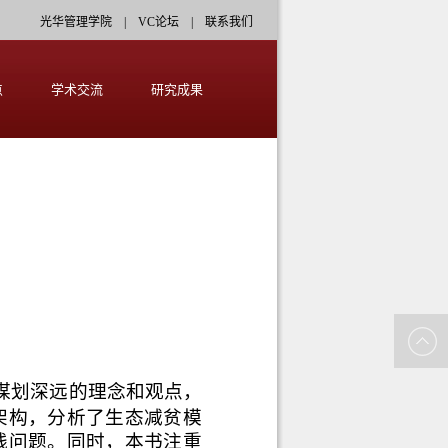
光华管理学院
|
VC论坛
|
联系我们
点
学术交流
研究成果
谋划深远的理念和观点，
架构，分析了生态减贫模
践问题。同时，本书注重